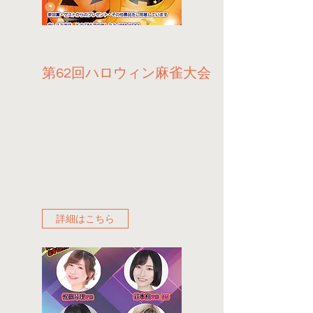
​​第62回ハロウィン麻雀大会
10月12日（日）​​
​仲田加南プロ・手塚紗掬プロ
桜川姫子プロ・夏目翠プロ​
​内村翠プロ・樫野凪プロ
詳細はこちら