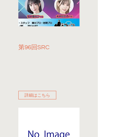
​​第96回SRC
10月18日（土）​​
梶田琴理プロ・鈴木楓プロ（仮）
​石川亜利沙プロ・大川佳弥乃プロ
詳細はこちら