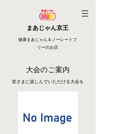
まあじゃん京王
​健康まあじゃん＆ノーレートフ
リーのお店
​​大会のご案内
​​皆さまに楽しんでいただける大会を