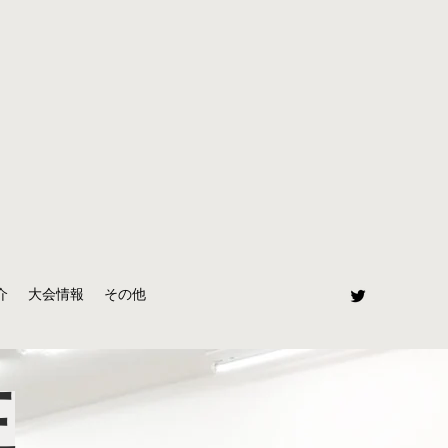
介
大会情報
その他
王